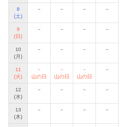
8
－
－
－
－
(土)
9
－
－
－
－
(日)
10
－
－
－
－
(月)
11
－
－
－
－
(火)
山の日
山の日
山の日
12
－
－
－
－
(水)
13
－
－
－
－
(木)