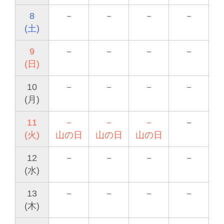
8
－
－
－
－
(土)
9
－
－
－
－
(日)
10
－
－
－
－
(月)
11
－
－
－
－
(火)
山の日
山の日
山の日
12
－
－
－
－
(水)
13
－
－
－
－
(木)