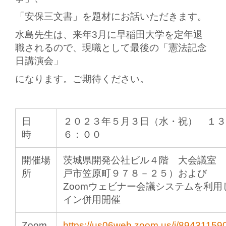
「安保三文書」を題材にお話いただきます。
水島先生は、来年3月に早稲田大学を定年退
職されるので、現職として最後の「憲法記念
日講演会」
になります。
ご期待ください。
日
２０２３年５月３日（水・祝） １３
時
６：００
開催場
茨城県開発公社ビル４階 大会議室 
所
戸市笠原町９７８－２５）および
Zoomウェビナー会議システムを利用
イン併用開催
Zoom
https://us06web.zoom.us/j/89431159