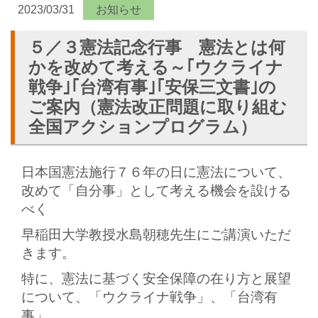
2023/03/31
お知らせ
５／３憲法記念行事 憲法とは何
かを改めて考える～｢ウクライナ
戦争｣｢台湾有事｣｢安保三文書｣の
ご案内（憲法改正問題に取り組む
全国アクションプログラム）
日本国憲法施行７６年の日に憲法について、
改めて「自分事」として考える機会を設ける
べく
早稲田大学教授水島朝穂先生にご講演いただ
きます。
特に、憲法に基づく安全保障の在り方と展望
について、「ウクライナ戦争」、「台湾有
事」、