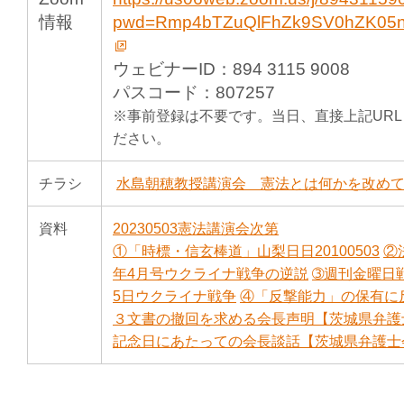
情報
pwd=Rmp4bTZuQlFhZk9SV0hZK05
ウェビナーID：894 3115 9008
パスコード：807257
※事前登録は不要です。当日、直接上記UR
ださい。
チラシ
水島朝穂教授講演会 憲法とは何かを改め
資料
20230503憲法講演会次第
①「時標・信玄棒道」山梨日日20100503
②
年4月号ウクライナ戦争の逆説
➂週刊金曜日戦
5日ウクライナ戦争
④「反撃能力」の保有に
３文書の撤回を求める会長声明【茨城県弁護
記念日にあたっての会長談話【茨城県弁護士