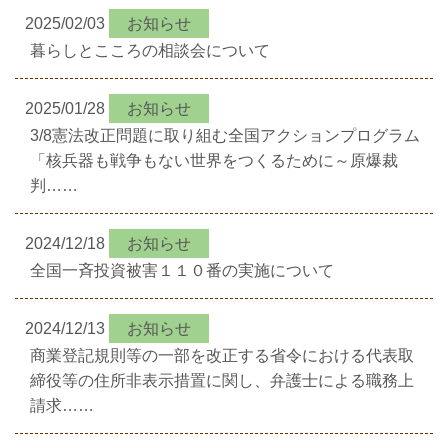
2025/02/03
お知らせ
暮らしとこころの相談会について
2025/01/28
お知らせ
3/8憲法改正問題に取り組む全国アクションプログラム
「核兵器も戦争もない世界をつくるために～原爆裁
判……
2024/12/18
お知らせ
全国一斉投資被害１１０番の実施について
2024/12/13
お知らせ
商業登記規則等の一部を改正する省令における代表取
締役等の住所非表示措置に関し、弁護士による職務上
請求……