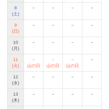
8
－
－
－
－
(土)
9
－
－
－
－
(日)
10
－
－
－
－
(月)
11
－
－
－
－
(火)
山の日
山の日
山の日
12
－
－
－
－
(水)
13
－
－
－
－
(木)