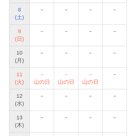
8
－
－
－
－
(土)
9
－
－
－
－
(日)
10
－
－
－
－
(月)
11
－
－
－
－
(火)
山の日
山の日
山の日
12
－
－
－
－
(水)
13
－
－
－
－
(木)